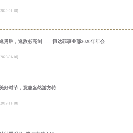
20-01-18]
逢勇胜，逢敌必亮剑 ——恒达菲事业部2020年年会
20-01-16]
美好时节，意趣盎然游方特
19-11-18]