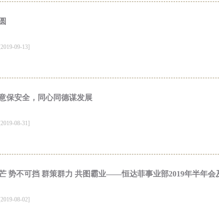
圆
19-09-13]
意保安全，同心同德谋发展
19-08-31]
芒 势不可挡 群策群力 共图霸业——恒达菲事业部2019年半年
19-08-02]