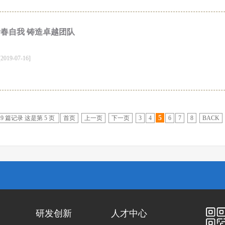
春自我 铸造卓越团队
19-07-16]
5
19 篇记录 这是第 5 页
首页
上一页
下一页
3
4
6
7
8
BACK
研发创新
人才中心