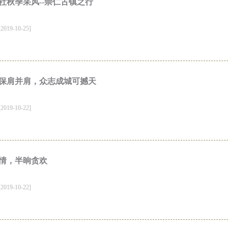
社秋季采风--崇仁古镇之行
19-10-25]
保肩并肩，众志成城可撼天
19-10-22]
情，半晌贪欢
19-10-22]