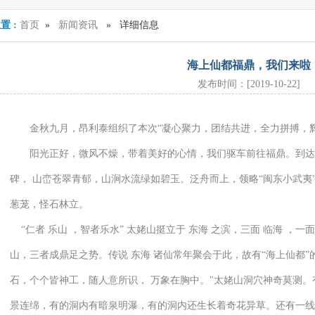
置 :
首页
»
新闻资讯
» 详细信息
海上仙都福鼎，我们来啦
发布时间：[2019-10-22]
金秋九月，昂利泰组织了本次“凝心聚力，团结共进，全力拼搏，辉
阳光正好，微风不燥，带着美好的心情，我们驱车前往福鼎。到达赤
碑， 山峦苍翠青郁，山涧水流绿如碧玉。泛舟而上，领略“闽东小武夷
葱茏，怪石林立。
“仁者 乐山 ，智者乐水” 太姥山挺立于 东海 之滨，三面 临海 ，一
山，三者成鼎足之势。传说 东海 诸仙常年聚会于此，故有“海上仙都”
石，个个皆神工，随人意所识， 万象在胸中。"太姥山洞穴神奇莫测
景连绵，有的洞内有暗泉明瀑，有的洞内还生长着奇花异草。还有一线