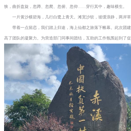
狭，曲折盘旋，忽蹲、忽爬、忽俯、忽仰……穿行其中，趣味横生。
一片黄沙横碧海，几行白鹭上青天。滩宽沙软，坡缓浪静，两岸草
带着一点留恋，我们踏上归途，海上仙都之旅落下帷幕。此次团建
高了团队的凝聚力。为营造部门同事间团结，互助的工作氛围起到了促