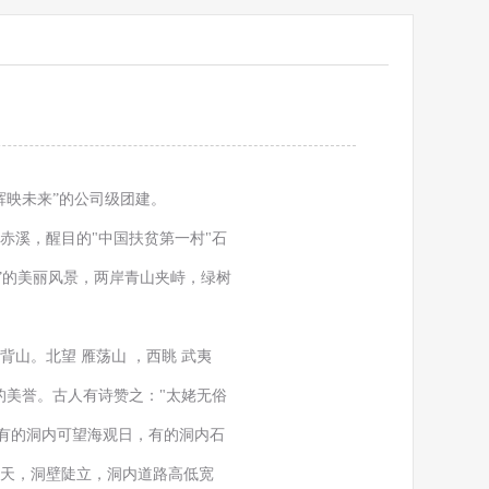
映未来”的公司级团建。
溪，醒目的"中国扶贫第一村"石
”的美丽风景，两岸青山夹峙，绿树
面背山。北望 雁荡山 ，西眺 武夷
的美誉。古人有诗赞之："太姥无俗
。有的洞内可望海观日，有的洞内石
天，洞壁陡立，洞内道路高低宽