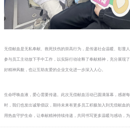
无偿献血是无私奉献、救死扶伤的崇高行为，是传递社会温暖、彰显人
参与员工主动放下手中工作，以实际行动诠释了奉献精神，充分展现了
好精神风貌，也让互助友爱的企业文化进一步深入人心。
生命呼唤血液，爱心需要传递。此次无偿献血活动已圆满落幕，感谢每
时，我们也发出诚挚倡议，期待未来有更多员工积极加入到无偿献血的
用热血守护生命，让奉献精神持续传递，共同书写更多温暖与感动，为